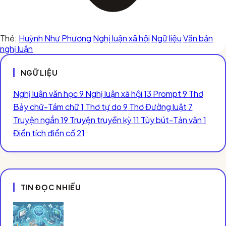
Thẻ:
Huỳnh Như Phương
Nghị luận xã hội
Ngữ liệu
Văn bản
nghị luận
NGỮ LIỆU
Nghị luận văn học
9
Nghị luận xã hội
13
Prompt
9
Thơ
Bảy chữ-Tám chữ
1
Thơ tự do
9
Thơ Đường luật
7
Truyện ngắn
19
Truyện truyền kỳ
11
Tùy bút-Tản văn
1
Điển tích điển cố
21
TIN ĐỌC NHIỀU