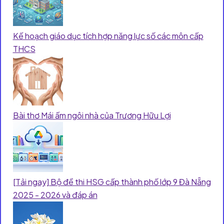
Kế hoạch giáo dục tích hợp năng lực số các môn cấp
THCS
Bài thơ Mái ấm ngôi nhà của Trương Hữu Lợi
[Tải ngay] Bộ đề thi HSG cấp thành phố lớp 9 Đà Nẵng
2025 - 2026 và đáp án