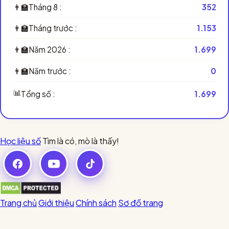
👨‍🏫
Tháng 8 :
352
👨‍🏫
Tháng trước :
1.153
👨‍🏫
Năm 2026 :
1.699
👨‍🏫
Năm trước :
0
📊
Tổng số :
1.699
Học liệu số
Tìm là có, mò là thấy!
Trang chủ
Giới thiệu
Chính sách
Sơ đồ trang