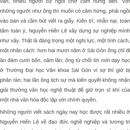
văn, nhiều người cứ ngồi chờ cảm hứng đến. Với
những người như ông thì muốn có cảm hứng, phải ngồi
vào bàn và cầm bút viết ra giấy. Kiên trì, nhẫn nại, toàn
tâm toàn ý, Nguyễn Hiến Lê xây dựng sự nghiệp mình
như vậy. Thật là đáng trọng một nghị lực, một tính cách,
một nhân cách: hơn hai mươi năm ở Sài Gòn ông chỉ đi
ăn đám cưới bốn, năm lần; ông từ chối lời mời dạy học
ở Trường Đại học Văn khoa Sài Gòn vì sợ thì giờ bị
phân tán; hai lần ông lịch sự mà kiên quyết không nhận
giải thưởng văn học nghệ thuật để giữ trọn sĩ khí của
một nhà văn hóa độc lập với chính quyền.
Những người viết sách ngày nay học được rất nhiều ở
Nguyễn Hiến Lê về đạo đức nghề nghiệp và lương tri