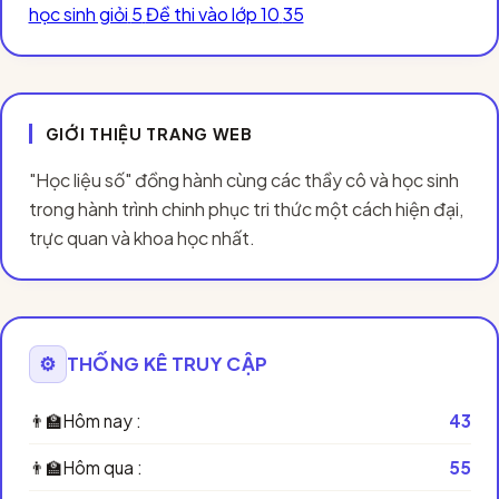
học sinh giỏi
5
Đề thi vào lớp 10
35
GIỚI THIỆU TRANG WEB
"Học liệu số" đồng hành cùng các thầy cô và học sinh
trong hành trình chinh phục tri thức một cách hiện đại,
trực quan và khoa học nhất.
⚙️
THỐNG KÊ TRUY CẬP
👨‍🏫
Hôm nay :
43
👨‍🏫
Hôm qua :
55