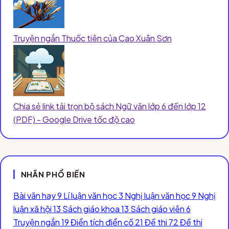
Truyện ngắn Thuốc tiên của Cao Xuân Sơn
Chia sẻ link tải trọn bộ sách Ngữ văn lớp 6 đến lớp 12
(PDF) - Google Drive tốc độ cao
NHÃN PHỔ BIẾN
Bài văn hay
9
Lí luận văn học
3
Nghị luận văn học
9
Nghị
luận xã hội
13
Sách giáo khoa
13
Sách giáo viên
6
Truyện ngắn
19
Điển tích điển cố
21
Đề thi
72
Đề thi