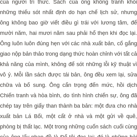
của người trí thức. Sách của ông không tránh khỏi
những thiếu sót nhất định do hạn chế lịch sử, nhưng
ông không bao giờ viết điều gì trái với lương tâm, để
mười năm, hai mươi năm sau phải hổ thẹn khi đọc lại.
Ông luôn luôn đúng hẹn với các nhà xuất bản, cố gắng
giao nộp bản thảo trong dạng thức hoàn chỉnh với tất cả
khả năng của mình, không để sót những lỗi kỹ thuật vì
vô ý. Mỗi lần sách được tái bản, ông đều xem lại, sửa
chữa và bổ sung. Ông cẩn trọng đến mức, hồi dịch
Chiến tranh và hòa bình, do tình hình chiến sự, ông đã
chép tay trên giấy than thành ba bản: một đưa cho nhà
xuất bản Lá Bối, một cất ở nhà và một gửi về quê,
phòng bị thất lạc. Một trong những cuốn sách cuối cùng
của ông lấy nhan đề là Để tôi đọc lại: đó là những bài