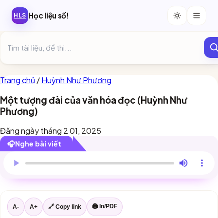
Học liệu số!
HLS
Trang chủ
/
Huỳnh Như Phương
Một tượng đài của văn hóa đọc (Huỳnh Như
Phương)
Đăng ngày tháng 2 01, 2025
🎧
Nghe bài viết
Trình duyệt này chưa hỗ trợ đọc bài viết.
🖨 In/PDF
A-
A+
🔗 Copy link