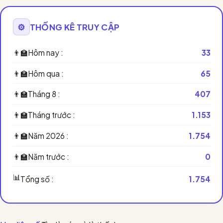
⚙️
THỐNG KÊ TRUY CẬP
👨‍🏫
Hôm nay :
33
👨‍🏫
Hôm qua :
65
👨‍🏫
Tháng 8 :
407
👨‍🏫
Tháng trước :
1.153
👨‍🏫
Năm 2026 :
1.754
👨‍🏫
Năm trước :
0
📊
Tổng số :
1.754