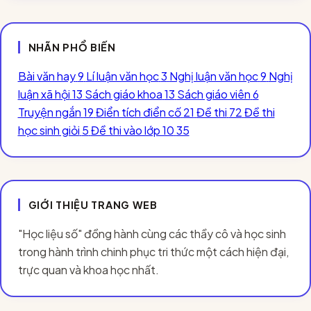
NHÃN PHỔ BIẾN
Bài văn hay
9
Lí luận văn học
3
Nghị luận văn học
9
Nghị
luận xã hội
13
Sách giáo khoa
13
Sách giáo viên
6
Truyện ngắn
19
Điển tích điển cố
21
Đề thi
72
Đề thi
học sinh giỏi
5
Đề thi vào lớp 10
35
GIỚI THIỆU TRANG WEB
"Học liệu số" đồng hành cùng các thầy cô và học sinh
trong hành trình chinh phục tri thức một cách hiện đại,
trực quan và khoa học nhất.