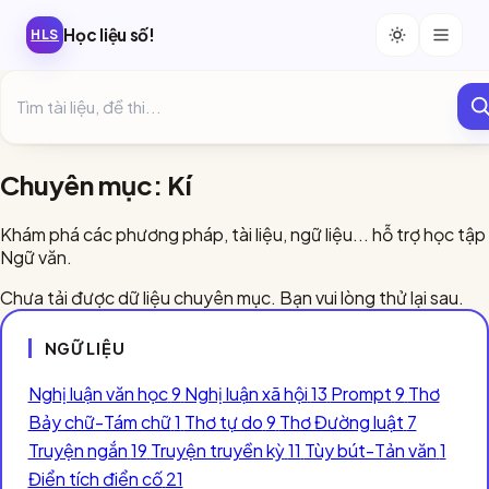
Học liệu số!
HLS
Chuyên mục: Kí
Khám phá các phương pháp, tài liệu, ngữ liệu... hỗ trợ học tập
Ngữ văn.
Chưa tải được dữ liệu chuyên mục. Bạn vui lòng thử lại sau.
NGỮ LIỆU
Nghị luận văn học
9
Nghị luận xã hội
13
Prompt
9
Thơ
Bảy chữ-Tám chữ
1
Thơ tự do
9
Thơ Đường luật
7
Truyện ngắn
19
Truyện truyền kỳ
11
Tùy bút-Tản văn
1
Điển tích điển cố
21