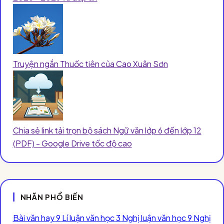
Truyện ngắn Thuốc tiên của Cao Xuân Sơn
Chia sẻ link tải trọn bộ sách Ngữ văn lớp 6 đến lớp 12
(PDF) - Google Drive tốc độ cao
NHÃN PHỔ BIẾN
Bài văn hay
9
Lí luận văn học
3
Nghị luận văn học
9
Nghị