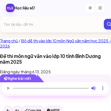
Học liệu số!
HLS
Trang chủ
/
Bộ đề thi vào lớp 10 môn Ngữ văn năm học 2025 -
2026
Đề thi môn ngữ văn vào lớp 10 tỉnh Bình Dương
năm 2025
Đăng ngày tháng 6 13, 2025
🎧
Nghe bài viết
Trình duyệt này chưa hỗ trợ đọc bài viết.
🖨 In/PDF
A-
A+
🔗 Copy link