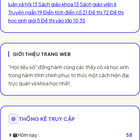
luận xã hội
13
Sách giáo khoa
13
Sách giáo viên
6
Truyện ngắn
19
Điển tích điển cố
21
Đề thi
72
Đề thi
học sinh giỏi
5
Đề thi vào lớp 10
35
GIỚI THIỆU TRANG WEB
"Học liệu số" đồng hành cùng các thầy cô và học sinh
trong hành trình chinh phục tri thức một cách hiện đại,
trực quan và khoa học nhất.
⚙️
THỐNG KÊ TRUY CẬP
👨‍🏫
Hôm nay :
58