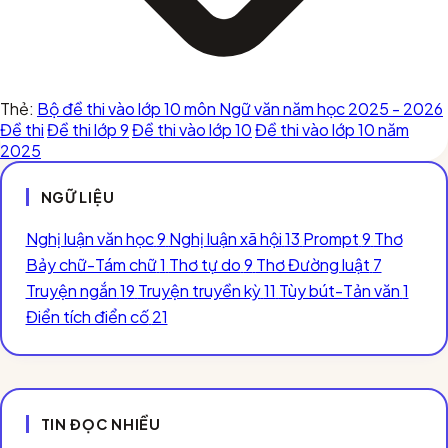
Thẻ:
Bộ đề thi vào lớp 10 môn Ngữ văn năm học 2025 - 2026
Đề thi
Đề thi lớp 9
Đề thi vào lớp 10
Đề thi vào lớp 10 năm
2025
NGỮ LIỆU
Nghị luận văn học
9
Nghị luận xã hội
13
Prompt
9
Thơ
Bảy chữ-Tám chữ
1
Thơ tự do
9
Thơ Đường luật
7
Truyện ngắn
19
Truyện truyền kỳ
11
Tùy bút-Tản văn
1
Điển tích điển cố
21
TIN ĐỌC NHIỀU