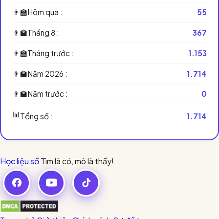
👨‍🏫
Hôm qua :
55
👨‍🏫
Tháng 8 :
367
👨‍🏫
Tháng trước :
1.153
👨‍🏫
Năm 2026 :
1.714
👨‍🏫
Năm trước :
0
📊
Tổng số :
1.714
Học liệu số
Tìm là có, mò là thấy!