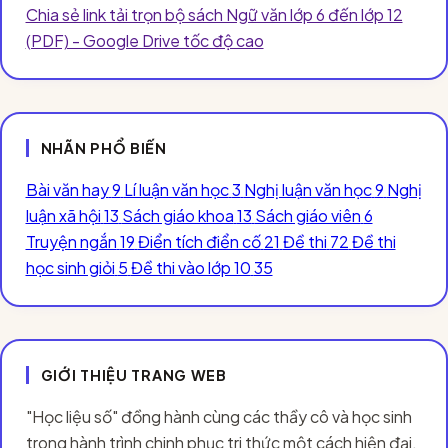
Chia sẻ link tải trọn bộ sách Ngữ văn lớp 6 đến lớp 12
(PDF) - Google Drive tốc độ cao
NHÃN PHỔ BIẾN
Bài văn hay
9
Lí luận văn học
3
Nghị luận văn học
9
Nghị
luận xã hội
13
Sách giáo khoa
13
Sách giáo viên
6
Truyện ngắn
19
Điển tích điển cố
21
Đề thi
72
Đề thi
học sinh giỏi
5
Đề thi vào lớp 10
35
GIỚI THIỆU TRANG WEB
"Học liệu số" đồng hành cùng các thầy cô và học sinh
trong hành trình chinh phục tri thức một cách hiện đại,