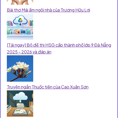
Bài thơ Mái ấm ngôi nhà của Trương Hữu Lợi
[Tải ngay] Bộ đề thi HSG cấp thành phố lớp 9 Đà Nẵng
2025 - 2026 và đáp án
Truyện ngắn Thuốc tiên của Cao Xuân Sơn