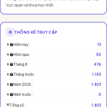
trực quan và khoa học nhất.
⚙️
THỐNG KÊ TRUY CẬP
👨‍🏫
Hôm nay :
13
👨‍🏫
Hôm qua :
50
👨‍🏫
Tháng 8 :
476
👨‍🏫
Tháng trước :
1.153
👨‍🏫
Năm 2026 :
1.823
👨‍🏫
Năm trước :
0
📊
Tổng số :
1.823