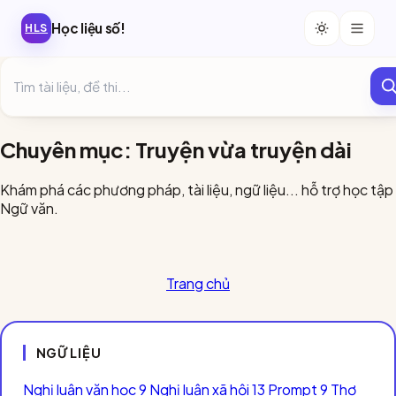
Học liệu số!
HLS
Chuyên mục: Truyện vừa truyện dài
Khám phá các phương pháp, tài liệu, ngữ liệu... hỗ trợ học tập
Ngữ văn.
Trang chủ
NGỮ LIỆU
Nghị luận văn học
9
Nghị luận xã hội
13
Prompt
9
Thơ