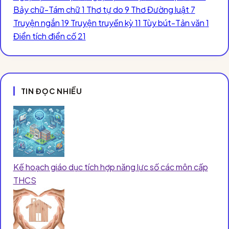
Bảy chữ-Tám chữ
1
Thơ tự do
9
Thơ Đường luật
7
Truyện ngắn
19
Truyện truyền kỳ
11
Tùy bút-Tản văn
1
Điển tích điển cố
21
TIN ĐỌC NHIỀU
Kế hoạch giáo dục tích hợp năng lực số các môn cấp
THCS