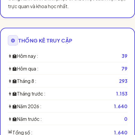
trực quan và khoa học nhất.
⚙️
THỐNG KÊ TRUY CẬP
👨‍🏫
Hôm nay :
39
👨‍🏫
Hôm qua :
79
👨‍🏫
Tháng 8 :
293
👨‍🏫
Tháng trước :
1.153
👨‍🏫
Năm 2026 :
1.640
👨‍🏫
Năm trước :
0
📊
Tổng số :
1.640