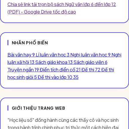
Chia sẻ link tải trọn bộ sách Ngữ văn lớp 6 đến lớp 12
(PDF) - Google Drive tốc độ cao
NHÃN PHỔ BIẾN
Bài văn hay
9
Lí luận văn học
3
Nghị luận văn học
9
Nghị
luận xã hội
13
Sách giáo khoa
13
Sách giáo viên
6
Truyện ngắn
19
Điển tích điển cố
21
Đề thi
72
Đề thi
học sinh giỏi
5
Đề thi vào lớp 10
35
GIỚI THIỆU TRANG WEB
"Học liệu số" đồng hành cùng các thầy cô và học sinh
trong hành trình chinh phục tri thức một cách hiện đại,