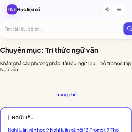
Học liệu số!
HLS
Chuyên mục: Tri thức ngữ văn
Khám phá các phương pháp, tài liệu, ngữ liệu... hỗ trợ học tập
Ngữ văn.
Trang chủ
NGỮ LIỆU
Nghị luận văn học
9
Nghị luận xã hội
13
Prompt
9
Thơ