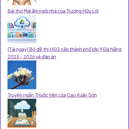
Bài thơ Mái ấm ngôi nhà của Trương Hữu Lợi
[Tải ngay] Bộ đề thi HSG cấp thành phố lớp 9 Đà Nẵng
2025 - 2026 và đáp án
Truyện ngắn Thuốc tiên của Cao Xuân Sơn