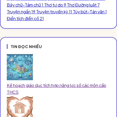
Bảy chữ-Tám chữ
1
Thơ tự do
9
Thơ Đường luật
7
Truyện ngắn
19
Truyện truyền kỳ
11
Tùy bút-Tản văn
1
Điển tích điển cố
21
TIN ĐỌC NHIỀU
Kế hoạch giáo dục tích hợp năng lực số các môn cấp
THCS