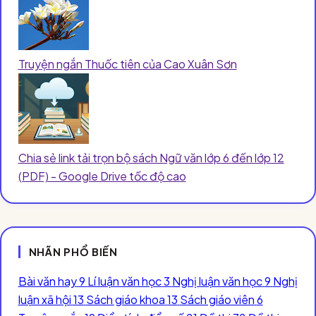
Truyện ngắn Thuốc tiên của Cao Xuân Sơn
Chia sẻ link tải trọn bộ sách Ngữ văn lớp 6 đến lớp 12
(PDF) - Google Drive tốc độ cao
NHÃN PHỔ BIẾN
Bài văn hay
9
Lí luận văn học
3
Nghị luận văn học
9
Nghị
luận xã hội
13
Sách giáo khoa
13
Sách giáo viên
6