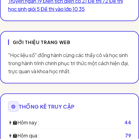
Truyện ngắn
19
Điển tích điển cố
21
Đề thi
72
Đề thi
học sinh giỏi
5
Đề thi vào lớp 10
35
GIỚI THIỆU TRANG WEB
"Học liệu số" đồng hành cùng các thầy cô và học sinh
trong hành trình chinh phục tri thức một cách hiện đại,
trực quan và khoa học nhất.
⚙️
THỐNG KÊ TRUY CẬP
👨‍🏫
Hôm nay :
44
👨‍🏫
Hôm qua :
79