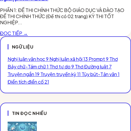
PHẦN 1: ĐỀ THI CHÍNH THỨC BỘ GIÁO DỤC VÀ ĐÀO TẠO
ĐỀ THI CHÍNH THỨC (Đề thi có 02 trang) KỲ THI TỐT
NGHIỆP...
ĐỌC TIẾP →
NGỮ LIỆU
Nghị luận văn học
9
Nghị luận xã hội
13
Prompt
9
Thơ
Bảy chữ-Tám chữ
1
Thơ tự do
9
Thơ Đường luật
7
Truyện ngắn
19
Truyện truyền kỳ
11
Tùy bút-Tản văn
1
Điển tích điển cố
21
TIN ĐỌC NHIỀU