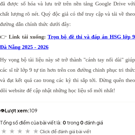
đã được số hóa và lưu trữ trên nền tảng Google Drive với
chất lượng rõ nét. Quý độc giả có thể truy cập và tải về theo
đường dẫn chính thức dưới đây:
👉
Link tải xuống:
Trọn bộ đề thi và đáp án HSG lớp 
Đà Nẵng 2025 - 2026
Hy vọng bộ tài liệu này sẽ trở thành "cánh tay nối dài" giúp
các sĩ tử lớp 9 tự tin hơn trên con đường chinh phục tri thức
và đạt kết quả cao trong các kỳ thi sắp tới. Đừng quên theo
dõi website để cập nhật những học liệu số mới nhất!
👁️
Lượt xem:
109
Tổng số điểm của bài viết là:
0
trong
0
đánh giá
★
★
★
★
★
Click để đánh giá bài viết