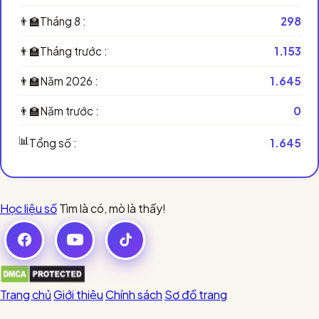
👨‍🏫
Tháng 8 :
298
👨‍🏫
Tháng trước :
1.153
👨‍🏫
Năm 2026 :
1.645
👨‍🏫
Năm trước :
0
📊
Tổng số :
1.645
Học liệu số
Tìm là có, mò là thấy!
Trang chủ
Giới thiệu
Chính sách
Sơ đồ trang