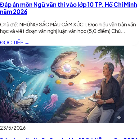
Đáp án môn Ngữ văn thi vào lớp 10 TP. Hồ Chí Minh
năm 2026
Chủ đề: NHỮNG SẮC MÀU CẢM XÚC I. Đọc hiểu văn bản văn
học và viết đoạn văn nghị luận văn học (5,0 điểm) Chú...
ĐỌC TIẾP →
23/5/2026