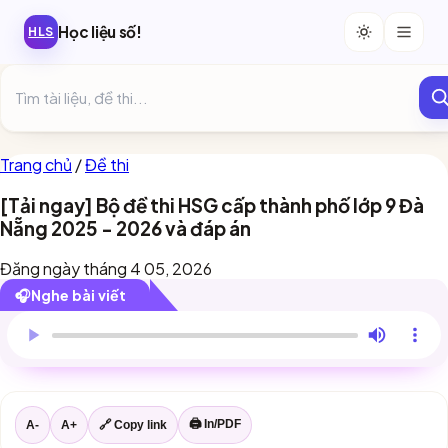
Học liệu số!
HLS
Trang chủ
/
Đề thi
[Tải ngay] Bộ đề thi HSG cấp thành phố lớp 9 Đà
Nẵng 2025 - 2026 và đáp án
Đăng ngày tháng 4 05, 2026
🎧
Nghe bài viết
Trình duyệt này chưa hỗ trợ đọc bài viết.
🖨 In/PDF
A-
A+
🔗 Copy link