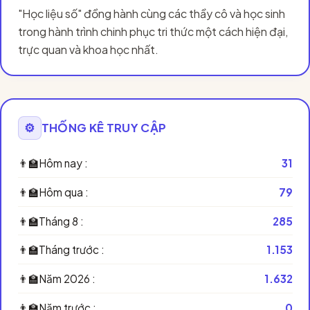
"Học liệu số" đồng hành cùng các thầy cô và học sinh
trong hành trình chinh phục tri thức một cách hiện đại,
trực quan và khoa học nhất.
⚙️
THỐNG KÊ TRUY CẬP
👨‍🏫
Hôm nay :
31
👨‍🏫
Hôm qua :
79
👨‍🏫
Tháng 8 :
285
👨‍🏫
Tháng trước :
1.153
👨‍🏫
Năm 2026 :
1.632
👨‍🏫
Năm trước :
0