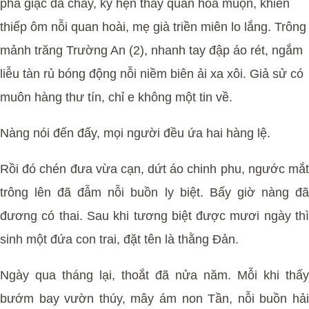
phá giặc đã chầy, kỳ hẹn thay quân hóa muộn, khiến
thiếp ôm nỗi quan hoài, mẹ già triền miên lo lắng. Trông
mảnh trăng Trường An (2), nhanh tay đập áo rét, ngắm
liễu tàn rủ bóng động nỗi niềm biên ải xa xôi. Giả sử có
muôn hàng thư tín, chỉ e không một tin về.
Nàng nói đến đấy, mọi người đều ứa hai hàng lệ.
Rồi đó chén đưa vừa cạn, dứt áo chinh phu, ngước mắt
trông lên đã đẫm nỗi buồn ly biệt. Bấy giờ nàng đã
đương có thai. Sau khi tương biệt được mươi ngày thì
sinh một đứa con trai, đặt tên là thằng Đản.
Ngày qua tháng lại, thoắt đã nửa năm. Mỗi khi thấy
bướm bay vườn thúy, mây ám non Tần, nỗi buồn hải