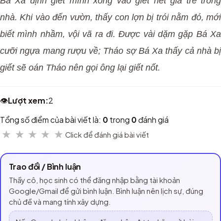
Bá Xa định giết mình xông vào giết hết già trẻ trong
nhà. Khi vào đến vườn, thấy con lợn bị trói nằm đó, mới
biết mình nhầm, vội vã ra đi. Được vài dặm gặp Bá Xa
cưỡi ngựa mang rượu về; Tháo sợ Bá Xa thấy cả nhà bị
giết sẽ oán Tháo nên gọi ông lại giết nốt.
👁️
Lượt xem:
2
Tổng số điểm của bài viết là:
0
trong
0
đánh giá
★
★
★
★
★
Click để đánh giá bài viết
Trao đổi / Bình luận
Thầy cô, học sinh có thể đăng nhập bằng tài khoản
Google/Gmail để gửi bình luận. Bình luận nên lịch sự, đúng
chủ đề và mang tính xây dựng.