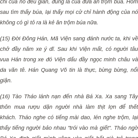
chỉ của nó đều gian, đúng là của đứa ăn trộm búa. Hôm
sau tìm thấy búa, lại thấy mọi cử chỉ hành động của nó
không có gì tỏ ra là kẻ ăn trộm búa nữa.
(15) Đời Đông Hán, Mã Viện sang đánh nước ta, khi về
chở đầy năm xe ý dĩ. Sau khi Viện mất, có người tâu
vua Hán trong xe đó Viện dấu đầy ngọc minh châu và
da văn tê. Hán Quang Võ tin là thực, bừng bừng, nổi
giận.
(16) Tào Tháo lánh nạn đến nhà Bá Xa. Xa sang Tây
thôn mua rượu dặn người nhà làm thịt lợn để thết
khách. Tháo nghe có tiếng mài dao, lén nghe trộm, lại
thấy tiếng người bảo nhau "trói vào mà giết". Tháo ngờ