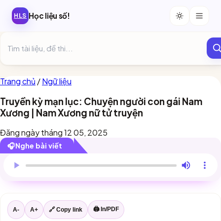
Học liệu số!
HLS
Trang chủ
/
Ngữ liệu
Truyền kỳ mạn lục: Chuyện người con gái Nam
Xương | Nam Xương nữ tử truyện
Đăng ngày tháng 12 05, 2025
🎧
Nghe bài viết
Trình duyệt này chưa hỗ trợ đọc bài viết.
🖨 In/PDF
A-
A+
🔗 Copy link