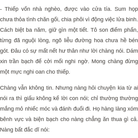
- Thiếp vốn nhà nghèo, được vào cửa tía. Sum họp
chưa thỏa tình chăn gối, chia phôi vì động việc lửa binh.
Cách biệt ba năm, giữ gìn một tiết. Tô son điểm phấn,
từng đã nguội lòng, ngõ liễu đường hoa chưa hề bén
gót. Đâu có sự mất nết hư thân như lời chàng nói. Dám
xin trần bạch để cởi mối nghi ngờ. Mong chàng đừng
một mực nghi oan cho thiếp.
Chàng vẫn không tin. Nhưng nàng hỏi chuyện kia từ ai
nói ra thì giấu không kể lời con nói; chỉ thường thường
mắng mỏ nhiếc móc và đánh đuổi đi. Họ hàng làng xóm
bênh vực và biện bạch cho nàng chẳng ăn thua gì cả.
Nàng bất đắc dĩ nói: