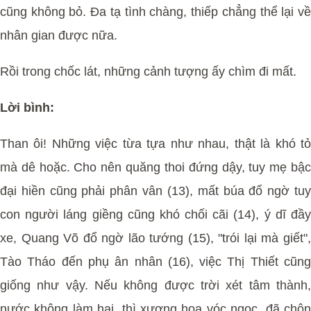
cũng không bỏ. Đa tạ tình chàng, thiếp chẳng thể lại về
nhân gian được nữa.
Rồi trong chốc lát, những cảnh tượng ấy chìm đi mất.
Lời bình:
Than ôi! Những việc từa tựa như nhau, thật là khó tỏ
mà dê hoặc. Cho nên quăng thoi đứng dậy, tuy mẹ bậc
đại hiền cũng phải phân vân (13), mất búa đổ ngờ tuy
con người láng giềng cũng khó chối cãi (14), ý dĩ đầy
xe, Quang Võ đổ ngờ lão tướng (15), "trói lại mà giết",
Tào Tháo đến phụ ân nhân (16), việc Thị Thiết cũng
giống như vậy. Nếu không được trời xét tâm thành,
nước không làm hại, thì xương hoa vóc ngọc, đã chôn