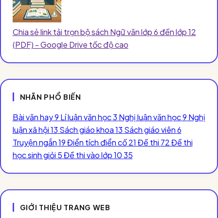
Chia sẻ link tải trọn bộ sách Ngữ văn lớp 6 đến lớp 12
(PDF) - Google Drive tốc độ cao
NHÃN PHỔ BIẾN
Bài văn hay
9
Lí luận văn học
3
Nghị luận văn học
9
Nghị
luận xã hội
13
Sách giáo khoa
13
Sách giáo viên
6
Truyện ngắn
19
Điển tích điển cố
21
Đề thi
72
Đề thi
học sinh giỏi
5
Đề thi vào lớp 10
35
GIỚI THIỆU TRANG WEB