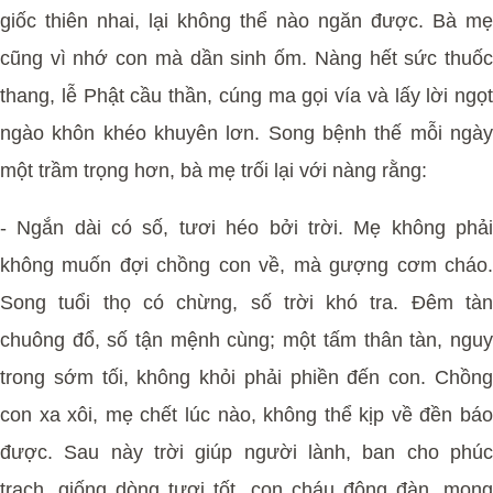
giốc thiên nhai, lại không thể nào ngăn được. Bà mẹ
cũng vì nhớ con mà dần sinh ốm. Nàng hết sức thuốc
thang, lễ Phật cầu thần, cúng ma gọi vía và lấy lời ngọt
ngào khôn khéo khuyên lơn. Song bệnh thế mỗi ngày
một trầm trọng hơn, bà mẹ trối lại với nàng rằng:
- Ngắn dài có số, tươi héo bởi trời. Mẹ không phải
không muốn đợi chồng con về, mà gượng cơm cháo.
Song tuổi thọ có chừng, số trời khó tra. Đêm tàn
chuông đổ, số tận mệnh cùng; một tấm thân tàn, nguy
trong sớm tối, không khỏi phải phiền đến con. Chồng
con xa xôi, mẹ chết lúc nào, không thể kịp về đền báo
được. Sau này trời giúp người lành, ban cho phúc
trạch, giống dòng tươi tốt, con cháu đông đàn, mong