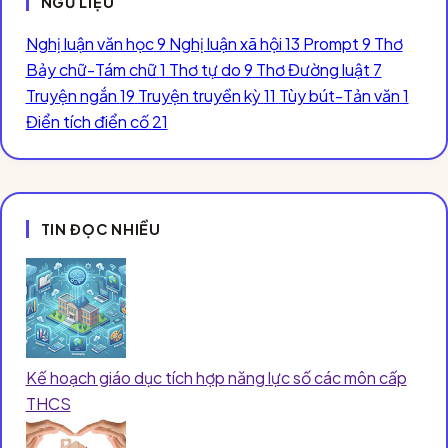
NGỮ LIỆU
Nghị luận văn học
9
Nghị luận xã hội
13
Prompt
9
Thơ
Bảy chữ-Tám chữ
1
Thơ tự do
9
Thơ Đường luật
7
Truyện ngắn
19
Truyện truyền kỳ
11
Tùy bút-Tản văn
1
Điển tích điển cố
21
TIN ĐỌC NHIỀU
Kế hoạch giáo dục tích hợp năng lực số các môn cấp
THCS