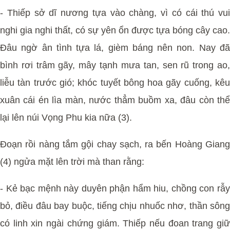
- Thiếp sở dĩ nương tựa vào chàng, vì có cái thú vui
nghi gia nghi thất, có sự yên ổn được tựa bóng cây cao.
Đâu ngờ ân tình tựa lá, gièm báng nên non. Nay đã
bình rơi trâm gãy, mây tạnh mưa tan, sen rũ trong ao,
liễu tàn trước gió; khóc tuyết bông hoa gãy cuống, kêu
xuân cái én lìa màn, nước thẳm buồm xa, đâu còn thể
lại lên núi Vọng Phu kia nữa (3).
Đoạn rồi nàng tắm gội chay sạch, ra bến Hoàng Giang
(4) ngửa mặt lên trời mà than rằng:
- Kẻ bạc mệnh này duyên phận hẩm hiu, chồng con rẫy
bỏ, điều đâu bay buộc, tiếng chịu nhuốc nhơ, thần sông
có linh xin ngài chứng giám. Thiếp nếu đoan trang giữ