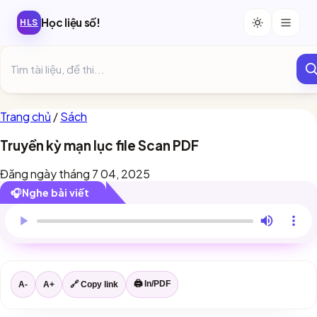
Học liệu số!
HLS
Trang chủ
/
Sách
Truyền kỳ mạn lục file Scan PDF
Đăng ngày tháng 7 04, 2025
🎧
Nghe bài viết
Trình duyệt này chưa hỗ trợ đọc bài viết.
🖨 In/PDF
A-
A+
🔗 Copy link