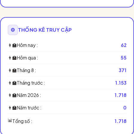
⚙️
THỐNG KÊ TRUY CẬP
👨‍🏫
Hôm nay :
62
👨‍🏫
Hôm qua :
55
👨‍🏫
Tháng 8 :
371
👨‍🏫
Tháng trước :
1.153
👨‍🏫
Năm 2026 :
1.718
👨‍🏫
Năm trước :
0
📊
Tổng số :
1.718