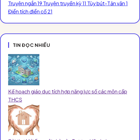
Truyện ngắn
19
Truyện truyền kỳ
11
Tùy bút-Tản văn
1
Điển tích điển cố
21
TIN ĐỌC NHIỀU
Kế hoạch giáo dục tích hợp năng lực số các môn cấp
THCS