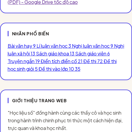
(PDF) - Google Drive tốc độ cao
NHÃN PHỔ BIẾN
Bài văn hay
9
Lí luận văn học
3
Nghị luận văn học
9
Nghị
luận xã hội
13
Sách giáo khoa
13
Sách giáo viên
6
Truyện ngắn
19
Điển tích điển cố
21
Đề thi
72
Đề thi
học sinh giỏi
5
Đề thi vào lớp 10
35
GIỚI THIỆU TRANG WEB
"Học liệu số" đồng hành cùng các thầy cô và học sinh
trong hành trình chinh phục tri thức một cách hiện đại,
trực quan và khoa học nhất.