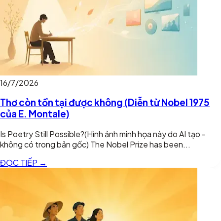
16/7/2026
Thơ còn tồn tại được không (Diễn từ Nobel 1975
của E. Montale)
Is Poetry Still Possible?(Hình ảnh minh họa này do AI tạo -
không có trong bản gốc) The Nobel Prize has been...
ĐỌC TIẾP →