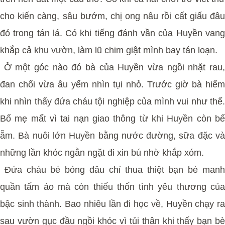
cho kiến càng, sâu bướm, chị ong nâu rồi cất giấu đâu
đó trong tán lá. Có khi tiếng đánh vần của Huyền vang
khắp cả khu vườn, làm lũ chim giật mình bay tán loạn.
Ở một góc nào đó bà của Huyền vừa ngồi nhặt rau,
đan chổi vừa âu yếm nhìn tụi nhỏ. Trước giờ bà hiếm
khi nhìn thấy đứa cháu tội nghiệp của mình vui như thế.
Bố mẹ mất vì tai nạn giao thông từ khi Huyền còn bế
ẵm. Bà nuôi lớn Huyền bằng nước đường, sữa đặc và
những lần khóc ngằn ngặt đi xin bú nhờ khắp xóm.
Đứa cháu bé bỏng đâu chỉ thua thiệt bạn bè manh
quần tấm áo mà còn thiếu thốn tình yêu thương của
bậc sinh thành. Bao nhiêu lần đi học về, Huyền chạy ra
sau vườn gục đầu ngồi khóc vì tủi thân khi thấy bạn bè