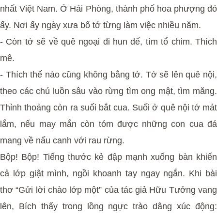
nhất Việt Nam. Ở Hải Phòng, thành phố hoa phượng đỏ
ấy. Nơi ấy ngày xưa bố tớ từng làm việc nhiều năm.
- Còn tớ sẽ về quê ngoại đi hun dế, tìm tổ chim. Thích
mê.
- Thích thế nào cũng không bằng tớ. Tớ sẽ lên quê nội,
theo các chú luồn sâu vào rừng tìm ong mật, tìm măng.
Thỉnh thoảng còn ra suối bắt cua. Suối ở quê nội tớ mát
lắm, nếu may mắn còn tóm được những con cua đá
mang về nấu canh với rau rừng.
Bộp! Bộp! Tiếng thước kẻ đập mạnh xuống bàn khiến
cả lớp giật mình, ngồi khoanh tay ngay ngắn. Khi bài
thơ “Gửi lời chào lớp một” của tác giả Hữu Tưởng vang
lên, Bích thấy trong lồng ngực trào dâng xúc động: