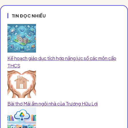
TIN ĐỌC NHIỀU
Kế hoạch giáo dục tích hợp năng lực số các môn cấp
THCS
Bài thơ Mái ấm ngôi nhà của Trương Hữu Lợi