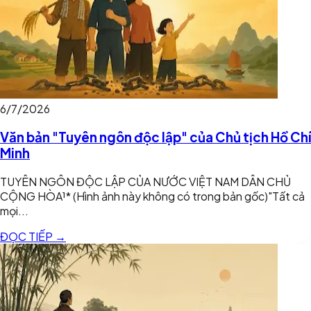
6/7/2026
Văn bản "Tuyên ngôn độc lập" của Chủ tịch Hồ Chí
Minh
TUYÊN NGÔN ĐỘC LẬP CỦA NƯỚC VIỆT NAM DÂN CHỦ
CỘNG HÒA¹* (Hình ảnh này không có trong bản gốc)"Tất cả
mọi...
ĐỌC TIẾP →