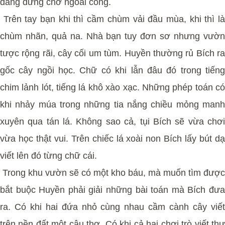
đang đứng chờ ngoài cổng.
Trên tay bạn khi thì cầm chùm vải đầu mùa, khi thì là
chùm nhãn, quả na. Nhà bạn tuy đơn sơ nhưng vườn
tược rộng rãi, cây cối um tùm. Huyền thường rủ Bích ra
gốc cây ngồi học. Chữ có khi lẫn đâu đó trong tiếng
chim lảnh lót, tiếng lá khô xào xạc. Những phép toán có
khi nhảy múa trong những tia nắng chiều mỏng manh
xuyên qua tán lá. Không sao cả, tụi Bích sẽ vừa chơi
vừa học thật vui. Trên chiếc lá xoài non Bích lấy bút dạ
viết lên đó từng chữ cái.
Trong khu vườn sẽ có một kho báu, mà muốn tìm được
bắt buộc Huyền phải giải những bài toán mà Bích đưa
ra. Có khi hai đứa nhỏ cùng nhau cầm cành cây viết
trên nền đất một câu thơ. Có khi cả hai chơi trò viết thư