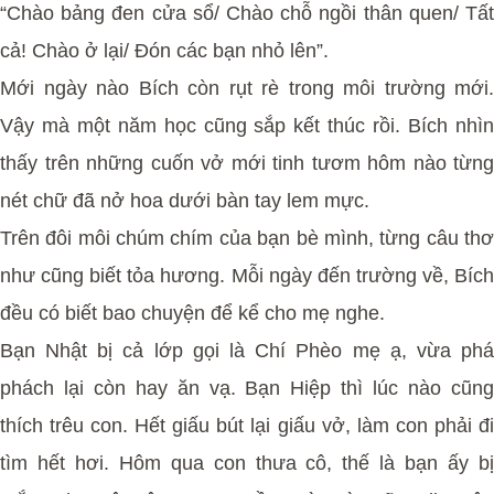
“Chào bảng đen cửa sổ/ Chào chỗ ngồi thân quen/ Tất
cả! Chào ở lại/ Đón các bạn nhỏ lên”.
Mới ngày nào Bích còn rụt rè trong môi trường mới.
Vậy mà một năm học cũng sắp kết thúc rồi. Bích nhìn
thấy trên những cuốn vở mới tinh tươm hôm nào từng
nét chữ đã nở hoa dưới bàn tay lem mực.
Trên đôi môi chúm chím của bạn bè mình, từng câu thơ
như cũng biết tỏa hương. Mỗi ngày đến trường về, Bích
đều có biết bao chuyện để kể cho mẹ nghe.
Bạn Nhật bị cả lớp gọi là Chí Phèo mẹ ạ, vừa phá
phách lại còn hay ăn vạ. Bạn Hiệp thì lúc nào cũng
thích trêu con. Hết giấu bút lại giấu vở, làm con phải đi
tìm hết hơi. Hôm qua con thưa cô, thế là bạn ấy bị