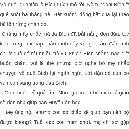
Về quê, dĩ nhiên là Bích thích mê rồi. Năm ngoái Bích ở
quê suốt ba tháng hè. Hết xuống đồng bắt cua lại theo
bà lên rừng chăn bò.
Chẳng mấy chốc mà da Bích đã bắt nắng đen đúa, tóc
khô cứng, hai bắp chân dính đầy vết gai cào. Các anh
chị ở quê có rất nhiều trò vui khiến Bích chẳng bao giờ
buồn chán. Vui là thế nhưng giờ nghe bố mẹ nhắc
chuyện về quê Bích lại ngần ngừ. Lời dặn dò của cô
vẫn còn vang trong đầu Bích.
- Con muốn về quê lắm. Nhưng con đã hứa với cô giáo
sẽ đến nhà giúp bạn Huyền ôn học.
- Mẹ ủng hộ. Nhưng con có chắc sẽ giúp bạn tiến bộ
được không? Tuổi các con ham chơi, mẹ chỉ sợ gặp