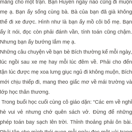
mắng cho một trận. Bạn Huyền ngày nào cũng đi muộn
mẹ ạ. Bạn ấy sống cùng bà. Bà của bạn đã già không
thể đi xe được. Hình như là bạn ấy mồ côi bố mẹ. Bạn
ấy ít nói, đọc còn phải đánh vần, tính toán cũng chậm.
Nhưng bạn ấy bướng lắm mẹ ạ.
Những câu chuyện về bạn bè Bích thường kể mỗi ngày,
lúc ngồi sau xe mẹ hay mỗi lúc đêm về. Phải cho đến
tận lúc được mẹ xoa lưng giục ngủ đi không muộn, Bích
mới chịu thiếp đi, mang theo giấc mơ về mái trường và
lớp học thân thương.
Trong buổi học cuối cùng cô giáo dặn: “Các em về nghỉ
hè vui vẻ nhưng chớ quên sách vở. Đừng để những
phép toán bay sạch lên trời. Thỉnh thoảng phải ôn bài.
Phải tập cho mình thói quen mỗi ngày đọc một vài trang