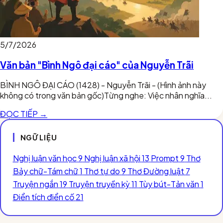
5/7/2026
Văn bản "Bình Ngô đại cáo" của Nguyễn Trãi
BÌNH NGÔ ĐẠI CÁO (1428) - Nguyễn Trãi - (Hình ảnh này
không có trong văn bản gốc)Từng nghe: Việc nhân nghĩa...
ĐỌC TIẾP →
NGỮ LIỆU
Nghị luận văn học
9
Nghị luận xã hội
13
Prompt
9
Thơ
Bảy chữ-Tám chữ
1
Thơ tự do
9
Thơ Đường luật
7
Truyện ngắn
19
Truyện truyền kỳ
11
Tùy bút-Tản văn
1
Điển tích điển cố
21