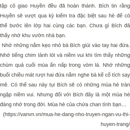
tập cô giao Huyền đều đã hoàn thành. Bích tin rằng
Huyền sẽ vượt qua kỳ kiểm tra đặc biệt sau hè để có
thể bước lên lớp hai cùng các bạn. Chưa gì Bích đã
thấy nhớ khu vườn nhà bạn.
Nhớ những nắm kẹo nhỏ bà Bích giúi vào tay hai đứa.
Nhớ tiếng chim lảnh lót và niềm vui khi tìm thấy những
chùm quả cuối mùa ẩn nấp trong vòm lá. Nhớ những
buổi chiều mát rượi hai đứa nằm nghe bà kể cổ tích say
mê. Có thể sau này tụi Bích sẽ có những mùa hè tràn
ngập niềm vui. Nhưng đối với Bích đây là một mùa hè
đáng nhớ trong đời. Mùa hè của chứa chan tình bạn…
(https://vanvn.vn/mua-he-dang-nho-truyen-ngan-vu-thi-
huyen-trang/