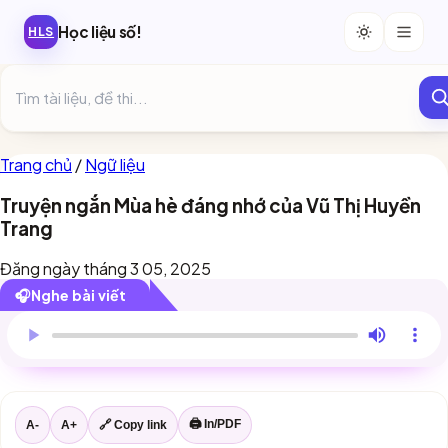
Học liệu số!
HLS
Trang chủ
/
Ngữ liệu
Truyện ngắn Mùa hè đáng nhớ của Vũ Thị Huyền
Trang
Đăng ngày tháng 3 05, 2025
🎧
Nghe bài viết
Trình duyệt này chưa hỗ trợ đọc bài viết.
🖨 In/PDF
A-
A+
🔗 Copy link