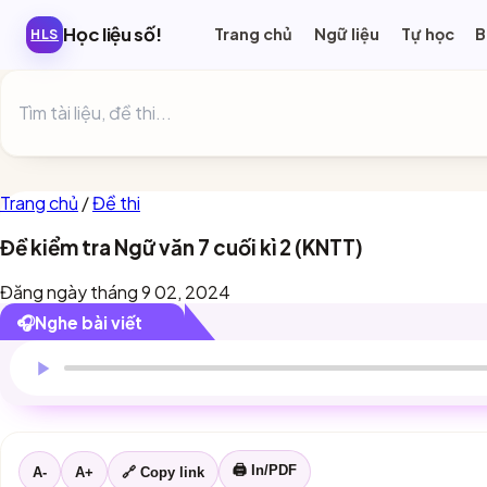
Học liệu số!
Ngữ liệu
Tự học
B
HLS
Trang chủ
/
Đề thi
Đề kiểm tra Ngữ văn 7 cuối kì 2 (KNTT)
Đăng ngày tháng 9 02, 2024
🎧
Nghe bài viết
Trình duyệt này chưa hỗ trợ đọc bài viết.
🖨 In/PDF
A-
A+
🔗 Copy link