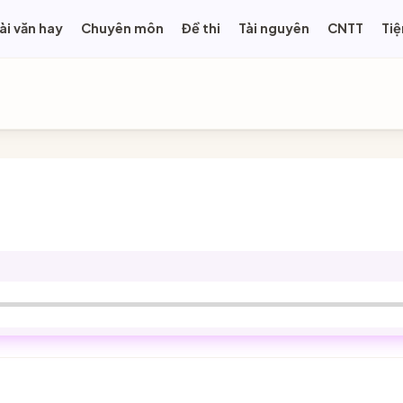
ài văn hay
Chuyên môn
Đề thi
Tài nguyên
CNTT
Tiệ