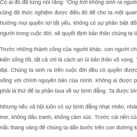
Có ai đó đã từng nói rằng:
“Ông trời không sinh ra ngườ
cũng đã thức nghiệm được điều đó để cho ta một quan
hưởng mọi quyền lợi tất yếu, không có sự phân biệt đối 
người trong cuộc đời, sẽ quyết định bản thân chúng ta l
Trước những thành công của người khác, con người chú
kiện sống tốt, tất cả chỉ là cách an ủi bản thân vô vọn
đại. Chúng ta sinh ra trên cuộc đời đều có quyền đư
sống với chính nguyên bản của mình. Không ai được ph
phải là thứ để ta phân bua về sự bình đẳng. Ta được bì
Nhưng nếu xã hội luôn có sự bình đẳng nhạt nhẽo, nhàm 
mơ, không đấu tranh, không cảm xúc. Trước cái nền của
nấc thang vàng để chúng ta dấn bước trên con đường k