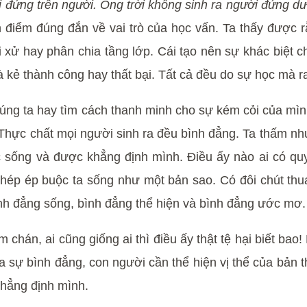
i đứng trên người. Ông trời không sinh ra người đứng dư
 điểm đúng đắn về vai trò của học vấn. Ta thấy được 
xử hay phân chia tầng lớp. Cái tạo nên sự khác biệt chí
à kẻ thành công hay thất bại. Tất cả đều do sự học mà r
ng ta hay tìm cách thanh minh cho sự kém cỏi của mình
g. Thực chất mọi người sinh ra đều bình đẳng. Ta thấm n
ợc sống và được khẳng định mình. Điều ấy nào ai có 
ép ép buộc ta sống như một bản sao. Có đôi chút thua 
nh đẳng sống, bình đẳng thể hiện và bình đẳng ước mơ. 
chán, ai cũng giống ai thì điều ấy thật tệ hại biết ba
 sự bình đẳng, con người cần thể hiện vị thể của bản t
hẳng định mình.