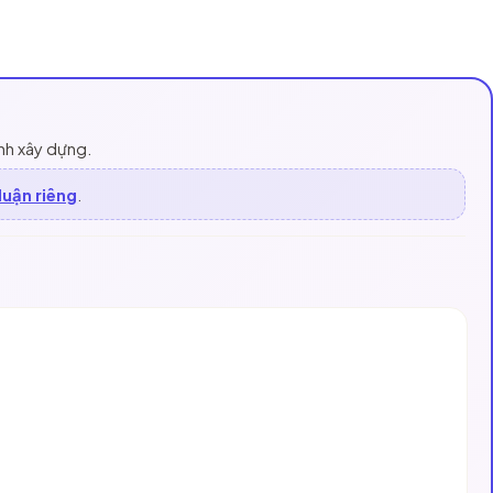
ính xây dựng.
luận riêng
.