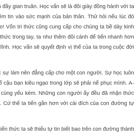
 đầy gian truân. Học vấn sẽ là đôi giày đồng hành với ta
ềm tin vào sức mạnh của bản thân. Thử hỏi nếu lúc đó
! Vốn tri thức cũng cung cấp cho chúng ta bề dày kinh
thức trong tay, ta như thêm đôi cánh để tiến nhanh hơn
h. Học vấn sẽ quyết định vị thế của ta trong cuộc đời
ực sự làm nên đẳng cấp cho một con người. Sự học luôn
ể cậu bạn kiêu ngạo trong lớp sẽ phải nể phục mình. A-
vô cùng yếu kém. Những con người ấy đều đã nhận thức
. Cứ thế ta tiến gần hơn với cái đích của con đường tự
ến thức ta sẽ thiếu tự tin biết bao trên con đường thành