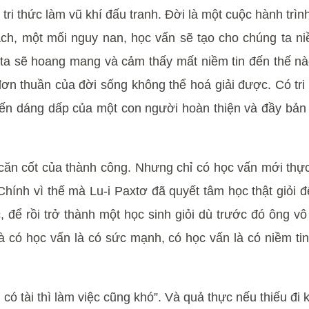
ri thức làm vũ khí đấu tranh. Đời là một cuộc hành trình
ch, một mối nguy nan, học vấn sẽ tạo cho chúng ta ni
ta sẽ hoang mang và cảm thấy mất niềm tin đến thế nào
ơn thuần của đời sống không thể hoá giải được. Có tri 
 dáng dấp của một con người hoàn thiện và đầy bản lĩn
u căn cốt của thành công. Nhưng chỉ có học vấn mới th
hính vì thế mà Lu-i Paxtơ đã quyết tâm học thật giỏi đ
 để rồi trở thành một học sinh giỏi dù trước đó ông 
 có học vấn là có sức mạnh, có học vấn là có niềm tin
 tài thì làm việc cũng khó”. Và quả thực nếu thiếu đi ki