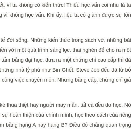
 vì ta không có kiến thức! Thiếu học vấn coi như là ta
 vì không học vấn. Khi ấy, liệu ta có giành được sự tôn
 tế đời sống. Những kiến thức trong sách vở, những bài
liền với một quá trình sàng lọc, thai nghén để cho ra một
 tấm bằng đại học, đưa ra một chứng chỉ cao cấp thì đã
 Những nhà tỷ phú như Bin Ghết, Steve Job đểu đã từ bỏ
vào công việc chuyên môn. Những bằng cấp, chứng chỉ giả
 kẻ thua thiệt hay người may mắn, tất cả đều do học. Nó
vì sự hoàn thiện của chính mình, học theo cách của riêng
tấm bằng hạng A hay hạng B? Điều đó chẳng quan trọng