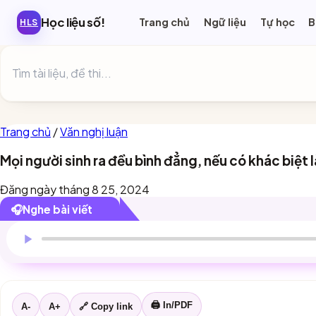
Học liệu số!
Ngữ liệu
Tự học
B
HLS
Trang chủ
/
Văn nghị luận
Mọi người sinh ra đều bình đẳng, nếu có khác biệt 
Đăng ngày tháng 8 25, 2024
🎧
Nghe bài viết
Trình duyệt này chưa hỗ trợ đọc bài viết.
🖨 In/PDF
A-
A+
🔗 Copy link