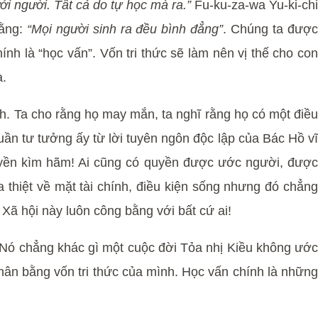
ới người. Tất cả do tự học mà ra.”
Fu-ku-za-wa Yu-ki-ch
rằng:
“Mọi người sinh ra đều bình đẳng”
. Chúng ta đượ
nh là “học vấn”. Vốn tri thức sẽ làm nên vị thế cho con
a.
. Ta cho rằng họ may mắn, ta nghĩ rằng họ có một điều
huần tư tưởng ấy từ lời tuyên ngôn độc lập của Bác Hồ vĩ
quyền kìm hãm! Ai cũng có quyền được ước người, được
thiệt về mặt tài chính, điều kiện sống nhưng đó chẳng
Xã hội này luôn công bằng với bất cứ ai!
o! Nó chẳng khác gì một cuộc đời Tỏa nhị Kiều không ước
hân bằng vốn tri thức của mình. Học vấn chính là những