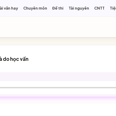
ài văn hay
Chuyên môn
Đề thi
Tài nguyên
CNTT
Tiệ
là do học vấn