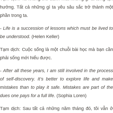
hưởng. Tất cả những gì ta yêu sâu sắc trở thành một
phần trong ta.
-
Life is a succession of lessons which must be lived t
be understood.
(Helen Keller)
Tạm dịch: Cuộc sống là một chuỗi bài học mà bạn cần
phải sống mới hiểu được.
-
After all these years, I am still involved in the proces
of self-discovery. It’s better to explore life and make
mistakes than to play it safe. Mistakes are part of the
dues one pays for a full life.
(Sophia Loren)
Tạm dịch: Sau tất cả những năm tháng đó, tôi vẫn ở