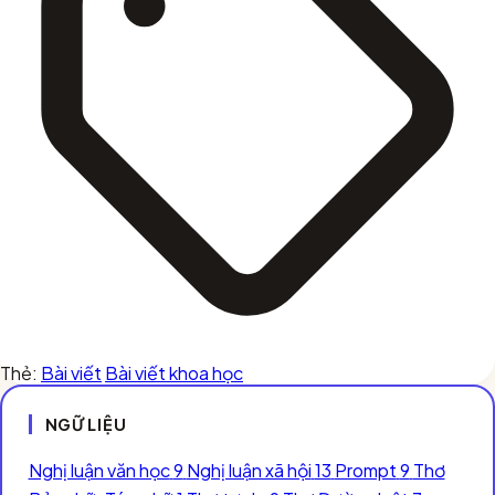
Thẻ:
Bài viết
Bài viết khoa học
NGỮ LIỆU
Nghị luận văn học
9
Nghị luận xã hội
13
Prompt
9
Thơ