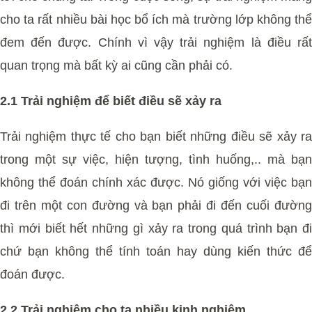
cho ta rất nhiều bài học bổ ích mà trường lớp không thể
đem đến được. Chính vì vậy trải nghiệm là điều rất
quan trọng mà bất kỳ ai cũng cần phải có.
2.1 Trải nghiệm để biết điều sẽ xảy ra
Trải nghiệm thực tế cho bạn biết những điều sẽ xảy ra
trong một sự việc, hiện tượng, tình huống,.. mà bạn
không thể đoán chính xác được. Nó giống với việc bạn
đi trên một con đường và bạn phải đi đến cuối đường
thì mới biết hết những gì xảy ra trong quá trình bạn đi
chứ bạn không thể tính toán hay dùng kiến thức để
đoán được.
2.2 Trải nghiệm cho ta nhiều kinh nghiệm