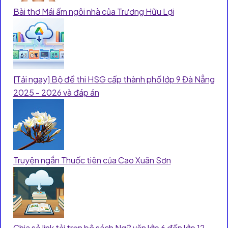
Bài thơ Mái ấm ngôi nhà của Trương Hữu Lợi
[Tải ngay] Bộ đề thi HSG cấp thành phố lớp 9 Đà Nẵng
2025 - 2026 và đáp án
Truyện ngắn Thuốc tiên của Cao Xuân Sơn
Chia sẻ link tải trọn bộ sách Ngữ văn lớp 6 đến lớp 12