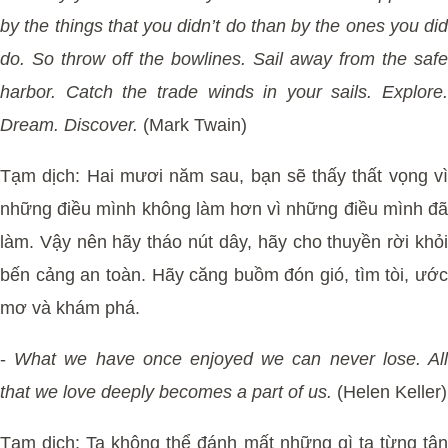
by the things that you didn’t do than by the ones you did
do. So throw off the bowlines. Sail away from the safe
harbor. Catch the trade winds in your sails. Explore.
Dream. Discover.
(Mark Twain)
Tạm dịch: Hai mươi năm sau, bạn sẽ thấy thất vọng vì
những điều mình không làm hơn vì những điều mình đã
làm. Vậy nên hãy tháo nút dây, hãy cho thuyền rời khỏi
bến cảng an toàn. Hãy căng buồm đón gió, tìm tòi, ước
mơ và khám phá.
-
What we have once enjoyed we can never lose. Al
that we love deeply becomes a part of us.
(Helen Keller)
Tạm dịch: Ta không thể đánh mất những gì ta từng tận