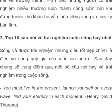
mẽ và trưởng thành. Hơn thế, những người có trải
nghiệm nhiều thường luôn thành công sớm bởi khi
đứng trước khó khăn họ vẫn luôn vững vàng và cực kỳ
bản lĩnh.
3. Top 10 câu nói về trải nghiệm cuộc sống hay nhất
Sống và được trải nghiệm những điều tốt đẹp chính là
điều vô cùng quý giá của mỗi con người. Sau đây
chúng sẽ cùng điểm qua một số câu nói hay về trải
nghiệm trong cuộc sống.
- You must live in the present, launch yourself on every
wave, find your eternity in each moment.
(Henry David
Thoreau)