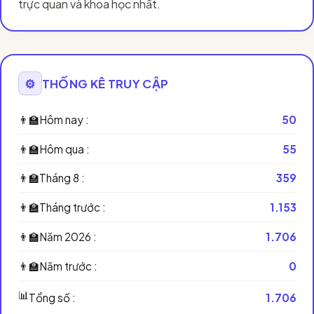
trực quan và khoa học nhất.
⚙️
THỐNG KÊ TRUY CẬP
👨‍🏫
Hôm nay :
50
👨‍🏫
Hôm qua :
55
👨‍🏫
Tháng 8 :
359
👨‍🏫
Tháng trước :
1.153
👨‍🏫
Năm 2026 :
1.706
👨‍🏫
Năm trước :
0
📊
Tổng số :
1.706