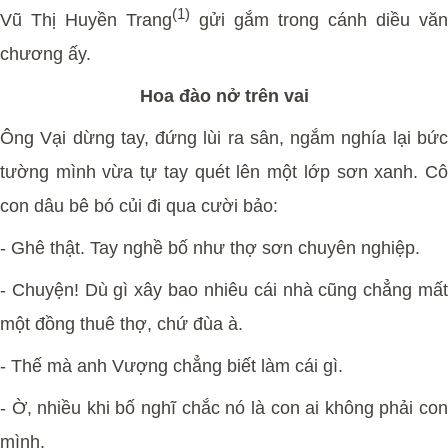
(1)
Vũ Thị Huyền Trang
gửi gắm trong cánh diều văn
chương ấy.
Hoa đào nở trên vai
Ông Vại dừng tay, đứng lùi ra sân, ngắm nghía lại bức
tường mình vừa tự tay quét lên một lớp sơn xanh. Cô
con dâu bê bó củi đi qua cười bảo:
-
Ghê thật. Tay nghề bố như thợ sơn chuyên nghiệp.
-
Chuyện! Dù gì xây bao nhiêu cái nhà cũng chẳng mấ
một đồng thuê thợ, chứ đùa à.
-
Thế mà anh Vượng chẳng biết làm cái gì.
-
Ờ, nhiều khi bố nghĩ chắc nó là con ai không phải co
mình.