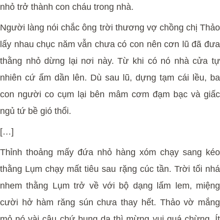
nhỏ trở thành con cháu trong nhà.
Người làng nói chắc ông trời thương vợ chồng chị Thảo
lấy nhau chục năm vẫn chưa có con nên cơn lũ đã đưa
thằng nhỏ dừng lại nơi này. Từ khi có nó nhà cửa tự
nhiên cứ ấm dần lên. Dù sau lũ, dựng tạm cái lều, ba
con người co cụm lại bên mâm cơm đạm bạc và giấc
ngủ tứ bề gió thổi.
[…]
Thỉnh thoảng mấy đứa nhỏ hàng xóm chạy sang kéo
thằng Lụm chạy mất tiêu sau rặng cúc tần. Trời tối nhá
nhem thằng Lụm trở về với bộ dạng lấm lem, miệng
cười hở hàm răng sún chưa thay hết. Thảo vờ mắng
mỏ nó vài câu chứ bụng dạ thì mừng vui quá chừng. Ít