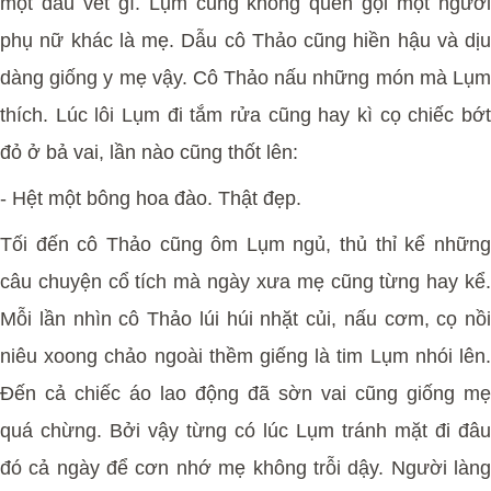
một dấu vết gì. Lụm cũng không quen gọi một người
phụ nữ khác là mẹ. Dẫu cô Thảo cũng hiền hậu và dịu
dàng giống y mẹ vậy. Cô Thảo nấu những món mà Lụm
thích. Lúc lôi Lụm đi tắm rửa cũng hay kì cọ chiếc bớt
đỏ ở bả vai, lần nào cũng thốt lên:
-
Hệt một bông hoa đào. Thật đẹp.
Tối đến cô Thảo cũng ôm Lụm ngủ, thủ thỉ kể những
câu chuyện cổ tích mà ngày xưa mẹ cũng từng hay kể.
Mỗi lần nhìn cô Thảo lúi húi nhặt củi, nấu cơm, cọ nồi
niêu xoong chảo ngoài thềm giếng là tim Lụm nhói lên.
Đến cả chiếc áo lao động đã sờn vai cũng giống mẹ
quá chừng. Bởi vậy từng có lúc Lụm tránh mặt đi đâu
đó cả ngày để cơn nhớ mẹ không trỗi dậy. Người làng