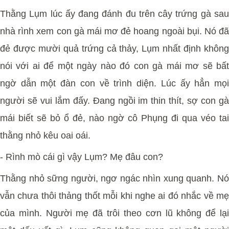
Thằng Lụm lúc ấy đang đánh đu trên cây trứng gà sau
nhà rình xem con gà mái mơ đẻ hoang ngoài bụi. Nó đã
đẻ được mười quả trứng cả thảy, Lụm nhất định không
nói với ai để một ngày nào đó con gà mái mơ sẽ bất
ngờ dẫn một đàn con về trình diện. Lúc ấy hẳn mọi
người sẽ vui lắm đấy. Đang ngồi im thin thít, sợ con gà
mái biết sẽ bỏ ổ đẻ, nào ngờ cô Phụng đi qua véo tai
thằng nhỏ kêu oai oái.
-
Rình mò cái gì vậy Lụm? Mẹ đâu con?
Thằng nhỏ sững người, ngơ ngác nhìn xung quanh. Nó
vẫn chưa thôi thảng thốt mỗi khi nghe ai đó nhắc về mẹ
của mình. Người mẹ đã trôi theo cơn lũ không để lại