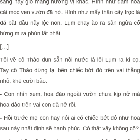
sáng nay gió mang hương vị khác. Hình như đám hoa
cải mọc ven vườn đã nở. Hình như mấy thân cây trọc lá
đã bắt đầu nảy lộc non. Lụm chạy ào ra sân ngửa cổ
hứng mưa phùn lất phất.
[…]
Tối về cô Thảo đun sẵn nồi nước lá lôi Lụm ra kì cọ.
Tay cô Thảo dừng lại bên chiếc bớt đỏ trên vai thằng
nhỏ, khẽ cười bảo:
-
Con nhìn xem, hoa đào ngoài vườn chưa kịp nở mà
hoa đào trên vai con đã nở rồi.
-
Hồi trước mẹ con hay nói ai có chiếc bớt đỏ như ho
sau này nhất định sẽ hạnh phúc. Có thật vậy không cô?