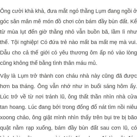
Ông cười khà khà, đưa mắt ngó thằng Lụm đang ngồi ở
góc sân mân mê món đồ chơi còn bám đầy bùn đất. Kể
từ mùa lụt đến giờ thằng nhỏ vẫn buồn bã, lầm lì như
thế. Tội nghiệp! Có đứa trẻ nào mất ba mất mẹ mà vui.
Dẫu cho cả thế giới có yêu thương ôm ấp nó vào lòng
cũng không thể bằng tình thân máu mủ.
Vậy là Lụm trở thành con cháu nhà này cũng đã được
hơn ba tháng. Ông vẫn nhớ như in buổi sáng hôm ấy.
Lúc trở về từ nơi tránh lũ, ông thất thần nhìn nhà cửa
tan hoang. Lúc đang bới trong đống đổ nát tìm nồi niêu
xoong chảo, ông giật mình nhìn thấy trên bụi tre bị bão
quật nằm rạp xuống, bám đầy bùn đất sau cơn lũ, có