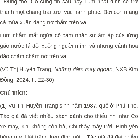
-
Đúng thế. Cô cũng tin sau này Lụm nhất định sẽ trở
thành một chàng trai tươi vui, hạnh phúc. Bởi con mang
cả mùa xuân đang nở thắm trên vai.
Lụm nhắm mắt ngửa cổ cảm nhận sự ấm áp của từng
gáo nước lá dội xuống người mình và những cánh hoa
đào chầm chậm nở trên vai…
(Vũ Thị Huyền Trang,
Những đám mây ngoan
, NXB Ki
Đồng, 2024, tr. 22-30)
Chú thích:
(1) Vũ Thị Huyền Trang sinh năm 1987, quê ở Phú Thọ.
Tác giả đã viết nhiều sách dành cho thiếu nhi như Cỗ
xe máy, Khi không còn bà, Chỉ thấy mây trời, Bình yên
bóng mẹ, Hái trăng trên đỉnh núi... Tác giả đã đạt nhiều