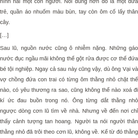
hình hài một con người. Nói đúng hơn đó là một đứa
trẻ, quần áo nhuốm màu bùn, tay còn ôm cố lấy thân
cây.
[…]
Sau lũ, nguồn nước cũng ô nhiễm nặng. Những gáo
nước đục ngầu mãi không thể gột rửa được cơ thể đứa
bé tội nghiệp. Ngay cả sau này cũng vậy, dù ông Vại và
vợ chồng đứa con trai có từng ôm thằng nhỏ chặt thế
nào, có yêu thương ra sao, cũng không thể nào xoá đi
kí ức đau buồn trong nó. Ông từng dắt thằng nhỏ
ngược dòng cơn lũ tìm về nhà. Nhưng về đến nơi chỉ
thấy cảnh tượng tan hoang. Người ta nói người thân
thằng nhỏ đã trôi theo cơn lũ, không về. Kể từ đó thằng