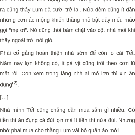
ra cũng thấy Lụm đã cười trở lại. Nửa đêm cũng ít dần
những cơn ác mộng khiến thằng nhỏ bật dậy mếu máo
gọi “mẹ ơi”. Nó cũng thôi bám chặt vào cột nhà mỗi khi
thấy ngoài trời nổi gió.
Phải cố gắng hoàn thiện nhà sớm để còn lo cái Tết.
Năm nay lợn không có, ít gà vịt cũng trôi theo cơn lũ
mất rồi. Con xem trong làng nhà ai mổ lợn thì xin ăn
(2)
đụng
.
[…]
Nhà mình Tết cũng chẳng cần mua sắm gì nhiều. Có
tiền thì ăn đụng cả đùi lợn mà ít tiền thì nửa đùi. Nhưng
nhớ phải mua cho thằng Lụm vài bộ quần áo mới.