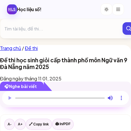
Học liệu số!
HLS
Trang chủ
/
Đề thi
Đề thi học sinh giỏi cấp thành phố môn Ngữ văn 9
Đà Nẵng năm 2025
Đăng ngày tháng 11 01, 2025
🎧
Nghe bài viết
Trình duyệt này chưa hỗ trợ đọc bài viết.
🖨 In/PDF
A-
A+
🔗 Copy link